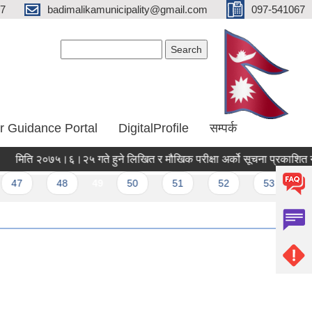
67
badimalikamunicipality@gmail.com
097-541067
Search form
Search
r Guidance Portal
DigitalProfile
सम्पर्क
मिति २०७५।६।२५ गते हुने लिखित र मौखिक परीक्षा अर्को सूचना प्रकाशित नहुँ
47
48
49
50
51
52
53
next