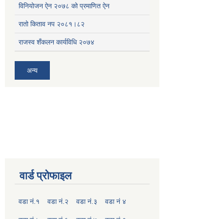
विनियोजन ऐन २०७८ को प्रमाणित ऐन
रातो किताव नप २०८१।८२
राजस्व शँकलन कार्यविधि २०७४
अन्य
वार्ड प्रोफाइल
वडा नं.१
वडा नं.२
वडा नं.३
वडा नं ४