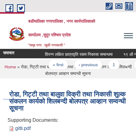
Skip to main content
बडीमालिका नगरपालिका , नगर कार्यपालिकाको
कार्यालय ,सुदुर पश्चिम प्रदेश
"समृद्द नगर : खुसी नगरबासी "
समाचार
विपन्न लक्षित छात्रवृति रकम निकासा सम्बन्धमा
१९ औ नगरसभ
Pages
« first
‹ previous
1
2
3
You are here
Home
» रोडा, गिट्टी तथा बालुवा विक्री तथा निकासी शुल्क संकलन कार्यको शिलबन्दी
बोलपत्र आव्हान सम्वन्धी सूचना
रोडा, गिट्टी तथा बालुवा विक्री तथा निकासी शुल्क
संकलन कार्यको शिलबन्दी बोलपत्र आव्हान सम्वन्धी
सूचना
Supporting Documents:
gitti.pdf