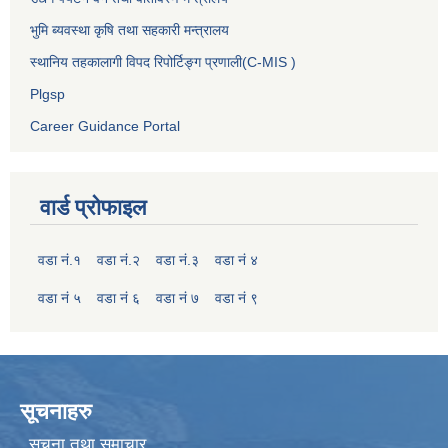
भुमि ब्यवस्था कृषि तथा सहकारी मन्त्रालय
स्थानिय तहकालागी विपद रिपोर्टिङ्ग प्रणाली(C-MIS )
Plgsp
Career Guidance Portal
वार्ड प्रोफाइल
वडा नं.१
वडा नं.२
वडा नं.३
वडा नं ४
वडा नं ५
वडा नं ६
वडा नं ७
वडा नं ९
सूचनाहरु
सूचना तथा समाचार