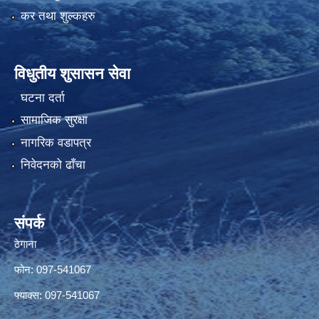
कर तथा शुल्कहरु
विधुतीय शुसासन सेवा
घटना दर्ता
सामाजिक सुरक्षा
नागरिक वडापत्र
निवेदनको ढाँचा
संपर्क
ठेगाना
फोन: 097-541067
फ्याक्स: 097-541067