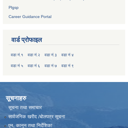
Plgsp
Career Guidance Portal
वार्ड प्रोफाइल
वडा नं.१
वडा नं.२
वडा नं.३
वडा नं ४
वडा नं ५
वडा नं ६
वडा नं ७
वडा नं ९
सूचनाहरु
सूचना तथा समाचार
सार्वजनिक खरीद /बोलपत्र सूचना
एन, कानुन तथा निर्देशिका