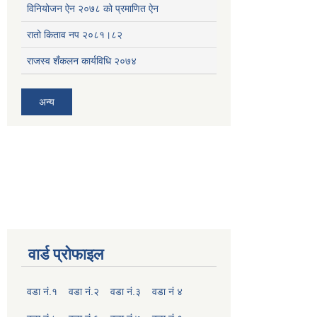
विनियोजन ऐन २०७८ को प्रमाणित ऐन
रातो किताव नप २०८१।८२
राजस्व शँकलन कार्यविधि २०७४
अन्य
वार्ड प्रोफाइल
वडा नं.१
वडा नं.२
वडा नं.३
वडा नं ४