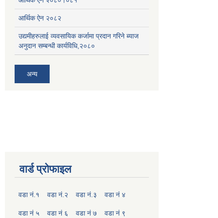
आर्थिक ऐन २०८२
उद्यमीहरुलाई व्यवसायिक कर्जामा प्रदान गरिने ब्याज
अनुदान सम्बन्धी कार्यविधि,२०८०
अन्य
वार्ड प्रोफाइल
वडा नं.१
वडा नं.२
वडा नं.३
वडा नं ४
वडा नं ५
वडा नं ६
वडा नं ७
वडा नं ९