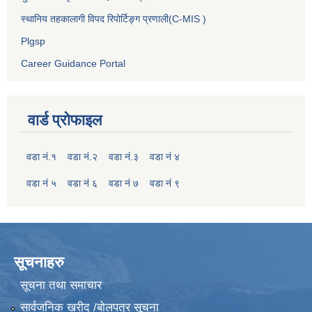
स्थानिय तहकालागी विपद रिपोर्टिङ्ग प्रणाली(C-MIS )
Plgsp
Career Guidance Portal
वार्ड प्रोफाइल
वडा नं.१
वडा नं.२
वडा नं.३
वडा नं ४
वडा नं ५
वडा नं ६
वडा नं ७
वडा नं ९
सूचनाहरु
सूचना तथा समाचार
सार्वजनिक खरीद /बोलपत्र सूचना