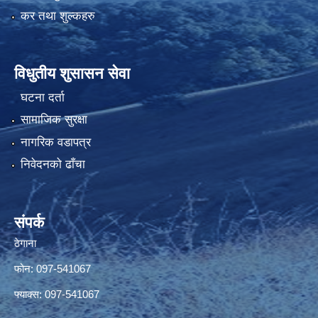
कर तथा शुल्कहरु
विधुतीय शुसासन सेवा
घटना दर्ता
सामाजिक सुरक्षा
नागरिक वडापत्र
निवेदनको ढाँचा
संपर्क
ठेगाना
फोन: 097-541067
फ्याक्स: 097-541067