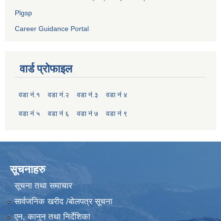
Plgsp
Career Guidance Portal
वार्ड प्रोफाइल
वडा नं.१
वडा नं.२
वडा नं.३
वडा नं ४
वडा नं ५
वडा नं ६
वडा नं ७
वडा नं ९
सूचनाहरु
सूचना तथा समाचार
सार्वजनिक खरीद /बोलपत्र सूचना
एन, कानुन तथा निर्देशिका