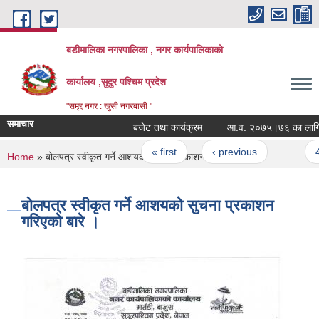
Skip to main content
बडीमालिका नगरपालिका , नगर कार्यपालिकाको
कार्यालय ,सुदुर पश्चिम प्रदेश
"समृद्द नगर : खुसी नगरबासी "
समाचार
बजेट तथा कार्यक्रम
आ.व. २०७५।७६ का लागि वडा 
Pages
« first
‹ previous
…
45
You are here
Home
» बोलपत्र स्वीकृत गर्ने आशयको सुचना प्रकाशन गरिएको बारे ।
बोलपत्र स्वीकृत गर्ने आशयको सुचना प्रकाशन
गरिएको बारे ।