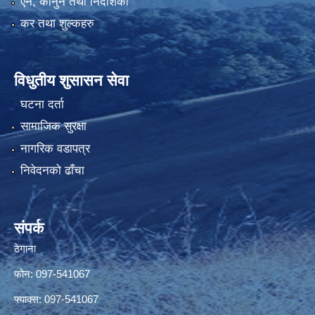
एन, कानुन तथा निर्देशिका
कर तथा शुल्कहरु
विधुतीय शुसासन सेवा
घटना दर्ता
सामाजिक सुरक्षा
नागरिक वडापत्र
निवेदनको ढाँचा
संपर्क
ठेगाना
फोन: 097-541067
फ्याक्स: 097-541067