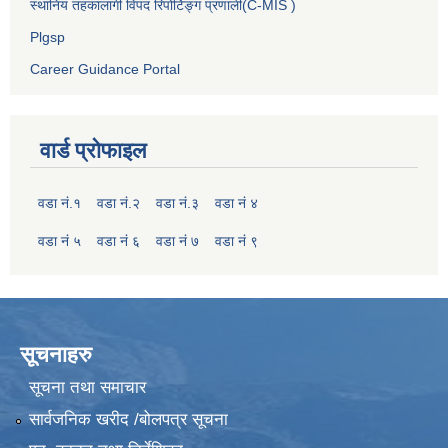
स्थानिय तहकालागी विपद रिपोर्टिङ्ग प्रणाली(C-MIS )
Plgsp
Career Guidance Portal
वार्ड प्रोफाइल
वडा नं.१
वडा नं.२
वडा नं.३
वडा नं ४
वडा नं ५
वडा नं ६
वडा नं ७
वडा नं ९
सूचनाहरु
सूचना तथा समाचार
सार्वजनिक खरीद /बोलपत्र सूचना