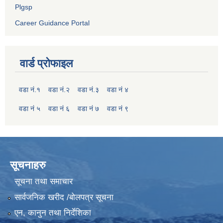
Plgsp
Career Guidance Portal
वार्ड प्रोफाइल
वडा नं.१
वडा नं.२
वडा नं.३
वडा नं ४
वडा नं ५
वडा नं ६
वडा नं ७
वडा नं ९
सूचनाहरु
सूचना तथा समाचार
सार्वजनिक खरीद /बोलपत्र सूचना
एन, कानुन तथा निर्देशिका