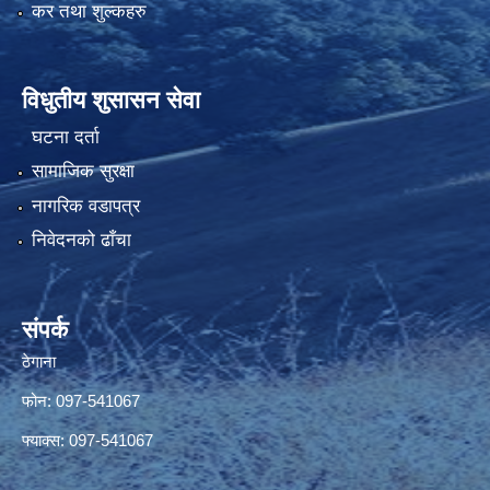
कर तथा शुल्कहरु
विधुतीय शुसासन सेवा
घटना दर्ता
सामाजिक सुरक्षा
नागरिक वडापत्र
निवेदनको ढाँचा
संपर्क
ठेगाना
फोन: 097-541067
फ्याक्स: 097-541067