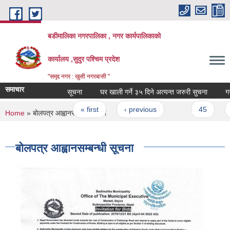
Skip to main content
बडीमालिका नगरपालिका , नगर कार्यपालिकाको
कार्यालय ,सुदुर पश्चिम प्रदेश
"समृद्द नगर : खुसी नगरबासी "
समाचार
सूचना
घर खाली गर्ने ३५ दिने अत्यन्त जरुरी सुचना
गरीब 
Pages
« first
‹ previous
…
45
4
You are here
Home
» बोलपत्र आह्वानसम्बन्धी सूचना
बोलपत्र आह्वानसम्बन्धी सूचना