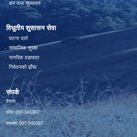
कर तथा शुल्कहरु
विधुतीय शुसासन सेवा
घटना दर्ता
सामाजिक सुरक्षा
नागरिक वडापत्र
निवेदनको ढाँचा
संपर्क
ठेगाना
फोन: 097-541067
फ्याक्स: 097-541067