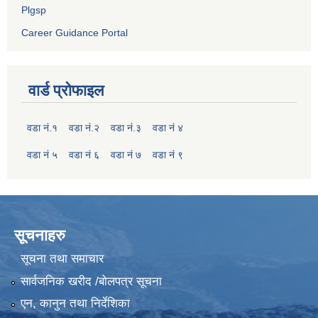
Plgsp
Career Guidance Portal
वार्ड प्रोफाइल
वडा नं.१
वडा नं.२
वडा नं.३
वडा नं ४
वडा नं ५
वडा नं ६
वडा नं ७
वडा नं ९
सूचनाहरु
सूचना तथा समाचार
सार्वजनिक खरीद /बोलपत्र सूचना
एन, कानुन तथा निर्देशिका