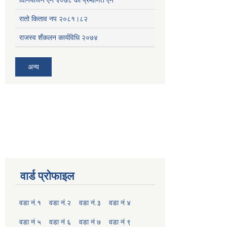
रातो किताव नप २०८१।८२
राजस्व शँकलन कार्यविधि २०७४
अन्य
वार्ड प्रोफाइल
वडा नं.१
वडा नं.२
वडा नं.३
वडा नं ४
वडा नं ५
वडा नं ६
वडा नं ७
वडा नं ९