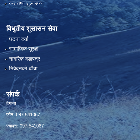
कर तथा शुल्कहरु
विधुतीय शुसासन सेवा
घटना दर्ता
सामाजिक सुरक्षा
नागरिक वडापत्र
निवेदनको ढाँचा
संपर्क
ठेगाना
फोन: 097-541067
फ्याक्स: 097-541067