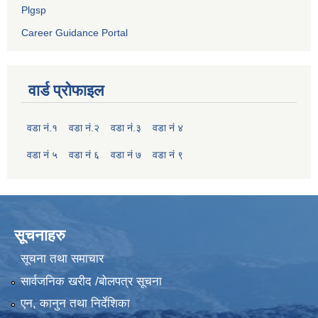
Plgsp
Career Guidance Portal
वार्ड प्रोफाइल
वडा नं.१
वडा नं.२
वडा नं.३
वडा नं ४
वडा नं ५
वडा नं ६
वडा नं ७
वडा नं ९
सूचनाहरु
सूचना तथा समाचार
सार्वजनिक खरीद /बोलपत्र सूचना
एन, कानुन तथा निर्देशिका