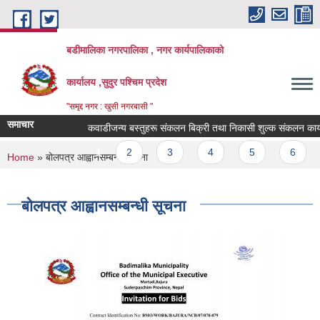
Skip to main content
बडीमालिका नगरपालिका , नगर कार्यपालिकाको
कार्यालय ,सुदुर पश्चिम प्रदेश
"समृद्द नगर : खुसी नगरबासी "
समाचार
कवाडीजन्य बस्तुहरू संकलन बिक्री तथा निकासी शुल्क संकलन कार्यकाे श
Pages
1
2
3
4
5
6
You are here
Home
» बोलपत्र आह्वानसम्बन्धी सूचना
बोलपत्र आह्वानसम्बन्धी सूचना