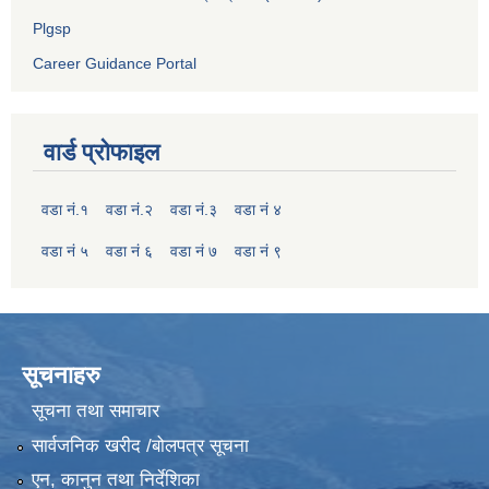
Plgsp
Career Guidance Portal
वार्ड प्रोफाइल
वडा नं.१
वडा नं.२
वडा नं.३
वडा नं ४
वडा नं ५
वडा नं ६
वडा नं ७
वडा नं ९
सूचनाहरु
सूचना तथा समाचार
सार्वजनिक खरीद /बोलपत्र सूचना
एन, कानुन तथा निर्देशिका