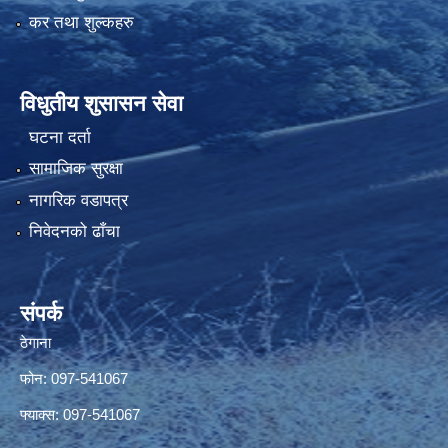
कर तथा शुल्कहरु
विधुतीय शुसासन सेवा
घटना दर्ता
सामाजिक सुरक्षा
नागरिक वडापत्र
निवेदनको ढाँचा
संपर्क
ठेगाना
फोन: 097-541067
फ्याक्स: 097-541067