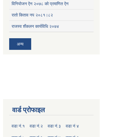
विनियोजन ऐन २०७८ को प्रमाणित ऐन
रातो किताव नप २०८१।८२
राजस्व शँकलन कार्यविधि २०७४
अन्य
वार्ड प्रोफाइल
वडा नं.१
वडा नं.२
वडा नं.३
वडा नं ४