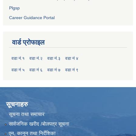
Plgsp
Career Guidance Portal
वार्ड प्रोफाइल
वडा नं.१
वडा नं.२
वडा नं.३
वडा नं ४
वडा नं ५
वडा नं ६
वडा नं ७
वडा नं ९
सूचनाहरु
सूचना तथा समाचार
सार्वजनिक खरीद /बोलपत्र सूचना
एन, कानुन तथा निर्देशिका