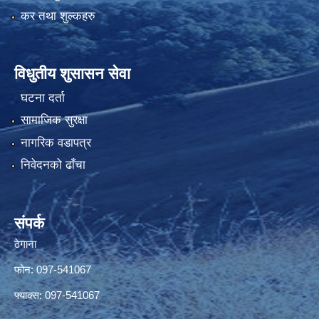
कर तथा शुल्कहरु
विधुतीय शुसासन सेवा
घटना दर्ता
सामाजिक सुरक्षा
नागरिक वडापत्र
निवेदनको ढाँचा
संपर्क
ठेगाना
फोन: 097-541067
फ्याक्स: 097-541067