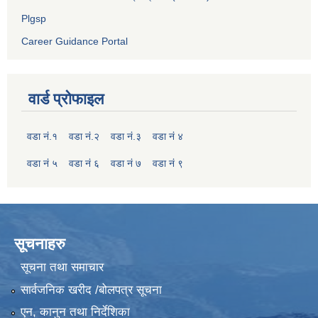
Plgsp
Career Guidance Portal
वार्ड प्रोफाइल
वडा नं.१
वडा नं.२
वडा नं.३
वडा नं ४
वडा नं ५
वडा नं ६
वडा नं ७
वडा नं ९
सूचनाहरु
सूचना तथा समाचार
सार्वजनिक खरीद /बोलपत्र सूचना
एन, कानुन तथा निर्देशिका