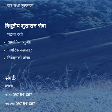
कर तथा शुल्कहरु
विधुतीय शुसासन सेवा
घटना दर्ता
सामाजिक सुरक्षा
नागरिक वडापत्र
निवेदनको ढाँचा
संपर्क
ठेगाना
फोन: 097-541067
फ्याक्स: 097-541067