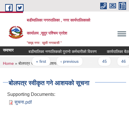
Skip to main content
बडीमालिका नगरपालिका , नगर कार्यपालिकाको
कार्यालय ,सुदुर पश्चिम प्रदेश
"समृद्द नगर : खुसी नगरबासी "
समाचार
बडीमालिका नगपलिकको पुरानो कर्मचारीको विवरण
कार्यपालिका बैठक सम
Pages
« first
‹ previous
…
45
46
You are here
Home
» बाेलपत्र स्वीकृत गने आशयकाे सूचना
बाेलपत्र स्वीकृत गने आशयकाे सूचना
Supporting Documents:
सुचना.pdf