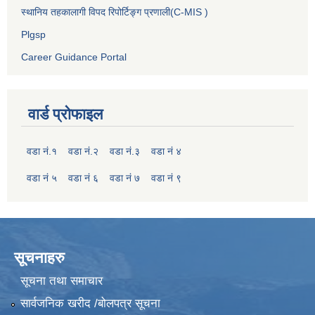
स्थानिय तहकालागी विपद रिपोर्टिङ्ग प्रणाली(C-MIS )
Plgsp
Career Guidance Portal
वार्ड प्रोफाइल
वडा नं.१
वडा नं.२
वडा नं.३
वडा नं ४
वडा नं ५
वडा नं ६
वडा नं ७
वडा नं ९
सूचनाहरु
सूचना तथा समाचार
सार्वजनिक खरीद /बोलपत्र सूचना