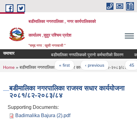
Skip to main content
बडीमालिका नगरपालिका , नगर कार्यपालिकाको
कार्यालय ,सुदुर पश्चिम प्रदेश
"समृद्द नगर : खुसी नगरबासी "
समाचार
बडीमालिका नगपलिकको पुरानो कर्मचारीको विवरण
कार्य
Pages
« first
‹ previous
…
45
You are here
Home
» बडीमालिका नगरपालिका राजस्व सधार कार्ययोजना २०८१/८२-२०८३/८४
बडीमालिका नगरपालिका राजस्व सधार कार्ययोजना
२०८१/८२-२०८३/८४
Supporting Documents:
Badimalika Bajura (2).pdf