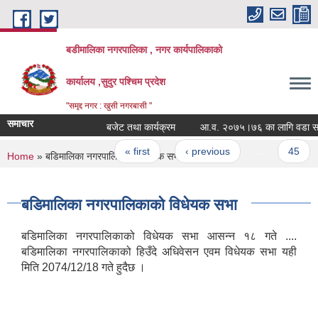
Skip to main content
बडीमालिका नगरपालिका , नगर कार्यपालिकाको
कार्यालय ,सुदुर पश्चिम प्रदेश
"समृद्द नगर : खुसी नगरबासी "
समाचार
बजेट तथा कार्यक्रम
आ.व. २०७५।७६ का लागि वडा समितिब
Pages
« first
‹ previous
…
45
You are here
Home
» बडिमालिका नगरपालिकाको विधेयक सभा
बडिमालिका नगरपालिकाको विधेयक सभा
बडिमालिका नगरपालिकाको विधेयक सभा आसन्न १८ गते ....
बडिमालिका नगरपालिकाको हिउँदे अधिवेसन एवम विधेयक सभा यही
मिति 2074/12/18 गते हुदैछ ।