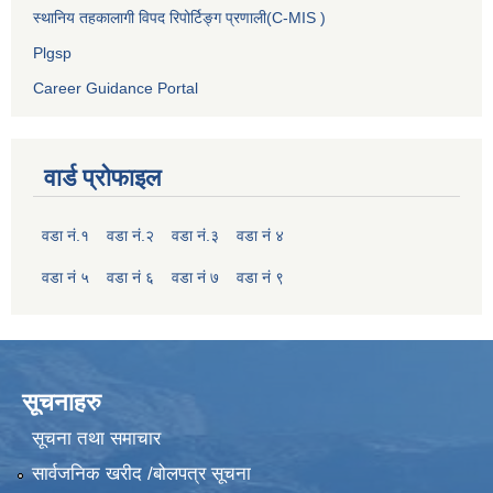
स्थानिय तहकालागी विपद रिपोर्टिङ्ग प्रणाली(C-MIS )
Plgsp
Career Guidance Portal
वार्ड प्रोफाइल
वडा नं.१
वडा नं.२
वडा नं.३
वडा नं ४
वडा नं ५
वडा नं ६
वडा नं ७
वडा नं ९
सूचनाहरु
सूचना तथा समाचार
सार्वजनिक खरीद /बोलपत्र सूचना