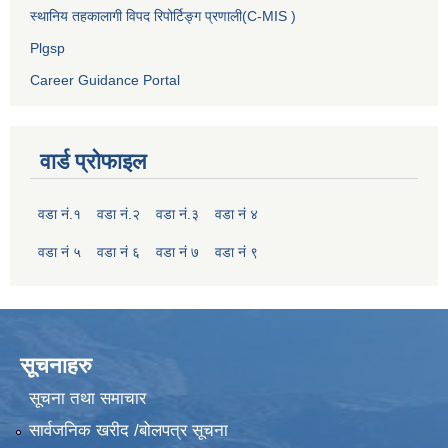
स्थानिय तहकालागी विपद रिपोर्टिङ्ग प्रणाली(C-MIS )
Plgsp
Career Guidance Portal
वार्ड प्रोफाइल
वडा नं.१
वडा नं.२
वडा नं.३
वडा नं ४
वडा नं ५
वडा नं ६
वडा नं ७
वडा नं ९
सूचनाहरु
सूचना तथा समाचार
सार्वजनिक खरीद /बोलपत्र सूचना