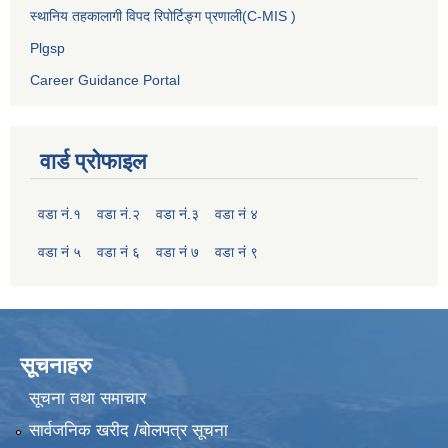
स्थानिय तहकालागी विपद रिपोर्टिङ्ग प्रणाली(C-MIS )
Plgsp
Career Guidance Portal
वार्ड प्रोफाइल
वडा नं.१
वडा नं.२
वडा नं.३
वडा नं ४
वडा नं ५
वडा नं ६
वडा नं ७
वडा नं ९
सूचनाहरु
सूचना तथा समाचार
सार्वजनिक खरीद /बोलपत्र सूचना