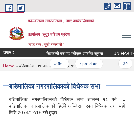
Skip to main content
बडीमालिका नगरपालिका , नगर कार्यपालिकाको
कार्यालय ,सुदुर पश्चिम प्रदेश
"समृद्द नगर : खुसी नगरबासी "
समाचार
सिलबन्दी दरभाउ स्वीकृत सम्बन्धि सूचना
UN-HABITAT को 
Pages
« first
‹ previous
…
39
You are here
Home
» बडिमालिका नगरपालिकाको विधेयक सभा
बडिमालिका नगरपालिकाको विधेयक सभा
बडिमालिका नगरपालिकाको विधेयक सभा आसन्न १८ गते ....
बडिमालिका नगरपालिकाको हिउँदे अधिवेसन एवम विधेयक सभा यही
मिति 2074/12/18 गते हुदैछ ।