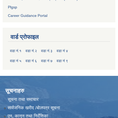
Plgsp
Career Guidance Portal
वार्ड प्रोफाइल
वडा नं.१
वडा नं.२
वडा नं.३
वडा नं ४
वडा नं ५
वडा नं ६
वडा नं ७
वडा नं ९
सूचनाहरु
सूचना तथा समाचार
सार्वजनिक खरीद /बोलपत्र सूचना
एन, कानुन तथा निर्देशिका