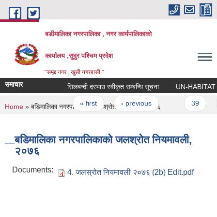
Skip to main content
बडीमालिका नगरपालिका , नगर कार्यपालिकाको
कार्यालय ,सुदुर पश्चिम प्रदेश
"समृद्द नगर : खुसी नगरबासी "
समाचार
सिलबन्दी दरभाउ स्वीकृत सम्बन्धि सूचना
UN-HABITAT को का
Pages
« first
‹ previous
…
39
You are here
Home
» बडिमालिका नगरपालिकाको जलश्रोत नियमावली, २०७६
बडिमालिका नगरपालिकाको जलश्रोत नियमावली,
२०७६
Documents:
4. जलस्रोत नियमावली २०७६ (2b) Edit.pdf