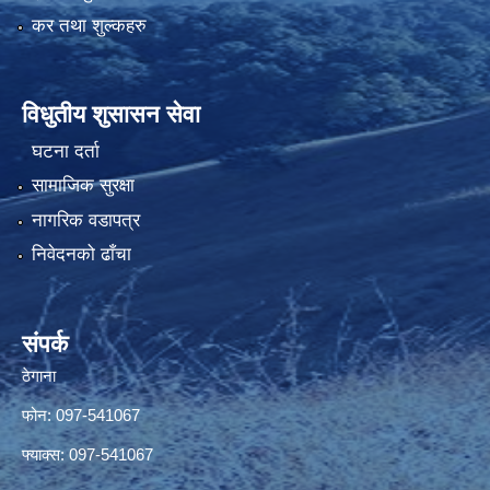
कर तथा शुल्कहरु
विधुतीय शुसासन सेवा
घटना दर्ता
सामाजिक सुरक्षा
नागरिक वडापत्र
निवेदनको ढाँचा
संपर्क
ठेगाना
फोन: 097-541067
फ्याक्स: 097-541067