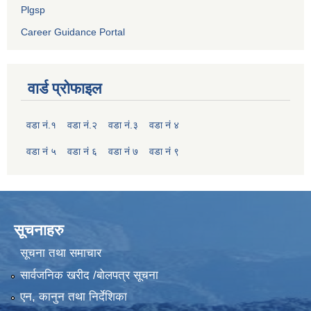
Plgsp
Career Guidance Portal
वार्ड प्रोफाइल
वडा नं.१
वडा नं.२
वडा नं.३
वडा नं ४
वडा नं ५
वडा नं ६
वडा नं ७
वडा नं ९
सूचनाहरु
सूचना तथा समाचार
सार्वजनिक खरीद /बोलपत्र सूचना
एन, कानुन तथा निर्देशिका