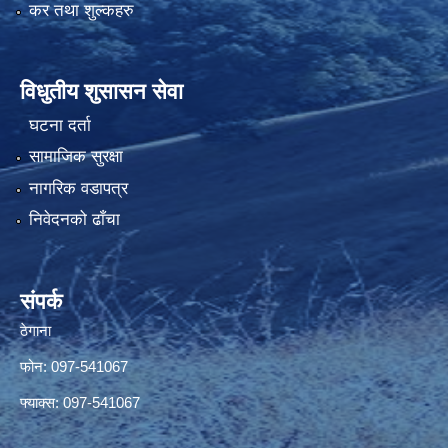
कर तथा शुल्कहरु
विधुतीय शुसासन सेवा
घटना दर्ता
सामाजिक सुरक्षा
नागरिक वडापत्र
निवेदनको ढाँचा
संपर्क
ठेगाना
फोन: 097-541067
फ्याक्स: 097-541067