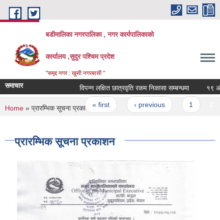
Skip to main content
बडीमालिका नगरपालिका , नगर कार्यपालिकाको
कार्यालय ,सुदुर पश्चिम प्रदेश
"समृद्द नगर : खुसी नगरबासी "
समाचार
विपन्न लक्षित छात्रवृति रकम निकासा सम्बन्धमा
१९ औ नगर
Pages
« first
‹ previous
1
2
You are here
Home
» प्रारम्भिक सूचना प्रकाशन
प्रारम्भिक सूचना प्रकाशन