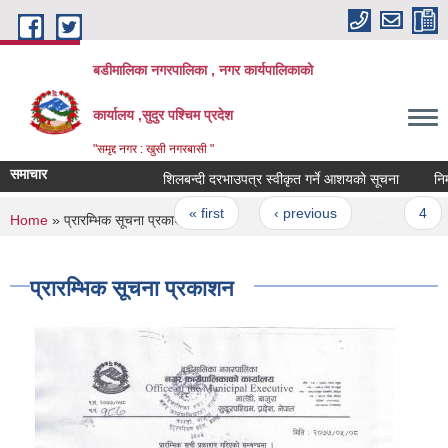
Skip to main content
बडीमालिका नगरपालिका , नगर कार्यपालिकाको
कार्यालय ,सुदुर पश्चिम प्रदेश
"समृद्द नगर : खुसी नगरबासी "
समाचार
शिलबन्दी दरभाउपत्र स्वीकृत गर्ने आशयको सूचना
निर्मा
Pages
« first
‹ previous
…
4
You are here
Home
» प्रारम्भिक सूचना प्रकाशन
प्रारम्भिक सूचना प्रकाशन