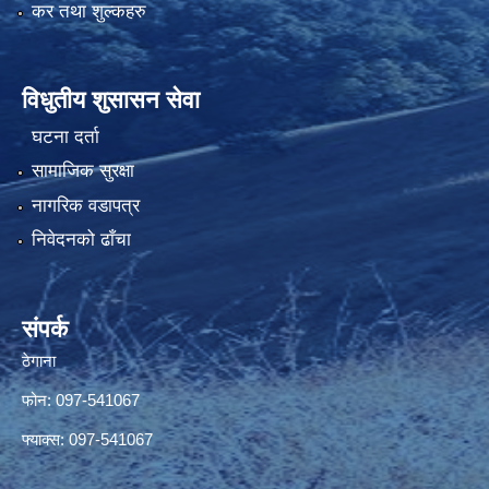
कर तथा शुल्कहरु
विधुतीय शुसासन सेवा
घटना दर्ता
सामाजिक सुरक्षा
नागरिक वडापत्र
निवेदनको ढाँचा
संपर्क
ठेगाना
फोन: 097-541067
फ्याक्स: 097-541067