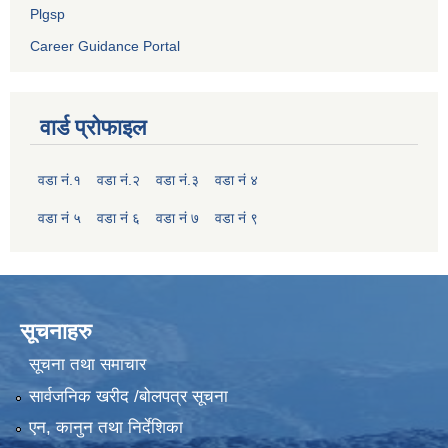
Plgsp
Career Guidance Portal
वार्ड प्रोफाइल
वडा नं.१
वडा नं.२
वडा नं.३
वडा नं ४
वडा नं ५
वडा नं ६
वडा नं ७
वडा नं ९
सूचनाहरु
सूचना तथा समाचार
सार्वजनिक खरीद /बोलपत्र सूचना
एन, कानुन तथा निर्देशिका