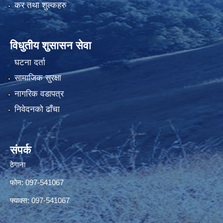
कर तथा शुल्कहरु
विधुतीय शुसासन सेवा
घटना दर्ता
सामाजिक सुरक्षा
नागरिक वडापत्र
निवेदनको ढाँचा
संपर्क
ठेगाना
फोन: 097-541067
फ्याक्स: 097-541067