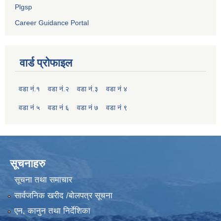
Plgsp
Career Guidance Portal
वार्ड प्रोफाइल
वडा नं.१
वडा नं.२
वडा नं.३
वडा नं ४
वडा नं ५
वडा नं ६
वडा नं ७
वडा नं ९
सूचनाहरु
सूचना तथा समाचार
सार्वजनिक खरीद /बोलपत्र सूचना
एन, कानुन तथा निर्देशिका