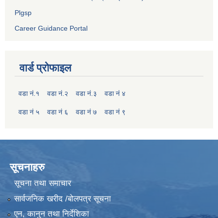
Plgsp
Career Guidance Portal
वार्ड प्रोफाइल
वडा नं.१
वडा नं.२
वडा नं.३
वडा नं ४
वडा नं ५
वडा नं ६
वडा नं ७
वडा नं ९
सूचनाहरु
सूचना तथा समाचार
सार्वजनिक खरीद /बोलपत्र सूचना
एन, कानुन तथा निर्देशिका