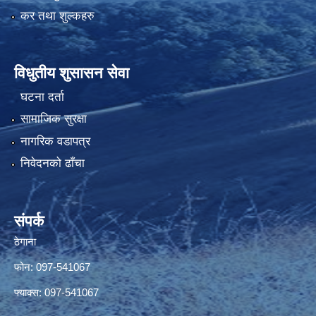
कर तथा शुल्कहरु
विधुतीय शुसासन सेवा
घटना दर्ता
सामाजिक सुरक्षा
नागरिक वडापत्र
निवेदनको ढाँचा
संपर्क
ठेगाना
फोन: 097-541067
फ्याक्स: 097-541067