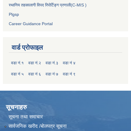
स्थानिय तहकालागी विपद रिपोर्टिङ्ग प्रणाली(C-MIS )
Plgsp
Career Guidance Portal
वार्ड प्रोफाइल
वडा नं.१
वडा नं.२
वडा नं.३
वडा नं ४
वडा नं ५
वडा नं ६
वडा नं ७
वडा नं ९
सूचनाहरु
सूचना तथा समाचार
सार्वजनिक खरीद /बोलपत्र सूचना