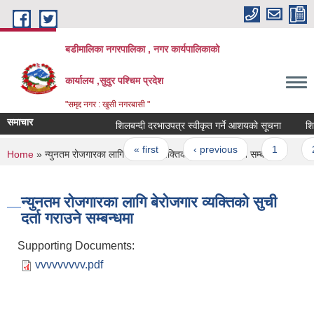
Skip to main content
बडीमालिका नगरपालिका , नगर कार्यपालिकाको
कार्यालय ,सुदुर पश्चिम प्रदेश
"समृद्द नगर : खुसी नगरबासी "
समाचार
शिलबन्दी दरभाउपत्र स्वीकृत गर्ने आशयको सूचना
शिलबन
Pages
« first
‹ previous
1
2
You are here
Home
» न्युनतम रोजगारका लागि बेरोजगार व्यक्तिको सुची दर्ता गराउने सम्बन्धमा
न्युनतम रोजगारका लागि बेरोजगार व्यक्तिको सुची
दर्ता गराउने सम्बन्धमा
Supporting Documents:
vvvvvvvvv.pdf