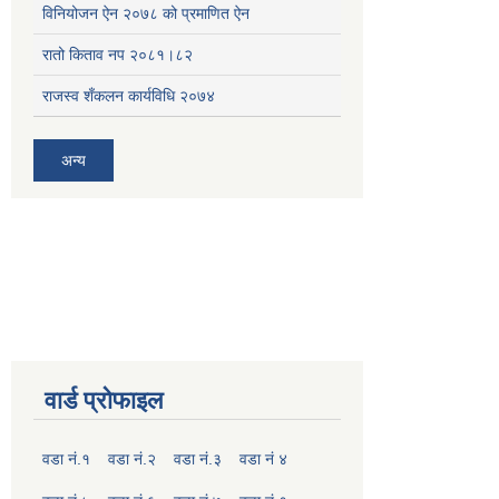
विनियोजन ऐन २०७८ को प्रमाणित ऐन
रातो किताव नप २०८१।८२
राजस्व शँकलन कार्यविधि २०७४
अन्य
वार्ड प्रोफाइल
वडा नं.१
वडा नं.२
वडा नं.३
वडा नं ४