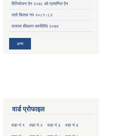
विनियोजन ऐन २०७८ को प्रमाणित ऐन
रातो किताव नप २०८१।८२
राजस्व शँकलन कार्यविधि २०७४
अन्य
वार्ड प्रोफाइल
वडा नं.१
वडा नं.२
वडा नं.३
वडा नं ४