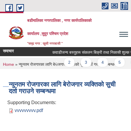
Skip to main content
बडीमालिका नगरपालिका , नगर कार्यपालिकाको
कार्यालय ,सुदुर पश्चिम प्रदेश
"समृद्द नगर : खुसी नगरबासी "
समाचार
कवाडीजन्य बस्तुहरू संकलन बिक्री तथा निकासी शुल्क संकल
Pages
1
2
3
4
5
You are here
Home
» न्युनतम रोजगारका लागि बेरोजगार व्यक्तिको सुची दर्ता गराउने सम्बन्धमा
न्युनतम रोजगारका लागि बेरोजगार व्यक्तिको सुची
दर्ता गराउने सम्बन्धमा
Supporting Documents:
vvvvvvvvv.pdf