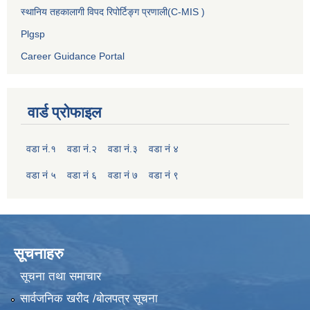
स्थानिय तहकालागी विपद रिपोर्टिङ्ग प्रणाली(C-MIS )
Plgsp
Career Guidance Portal
वार्ड प्रोफाइल
वडा नं.१
वडा नं.२
वडा नं.३
वडा नं ४
वडा नं ५
वडा नं ६
वडा नं ७
वडा नं ९
सूचनाहरु
सूचना तथा समाचार
सार्वजनिक खरीद /बोलपत्र सूचना