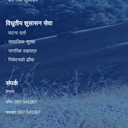
कर तथा शुल्कहरु
विधुतीय शुसासन सेवा
घटना दर्ता
सामाजिक सुरक्षा
नागरिक वडापत्र
निवेदनको ढाँचा
संपर्क
ठेगाना
फोन: 097-541067
फ्याक्स: 097-541067