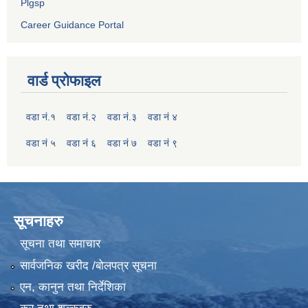
Plgsp
Career Guidance Portal
वार्ड प्रोफाइल
वडा नं.१
वडा नं.२
वडा नं.३
वडा नं ४
वडा नं ५
वडा नं ६
वडा नं ७
वडा नं ९
सूचनाहरु
सूचना तथा समाचार
सार्वजनिक खरीद /बोलपत्र सूचना
एन, कानुन तथा निर्देशिका