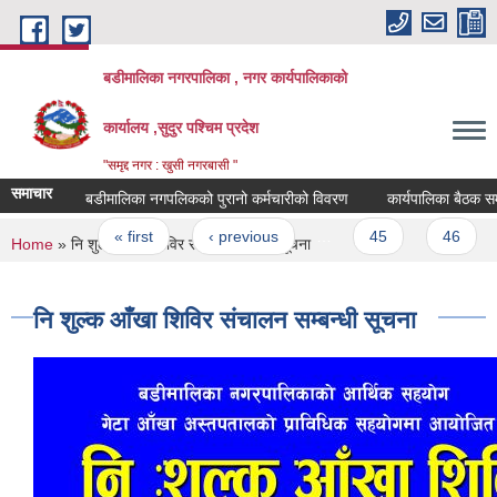
Skip to main content
बडीमालिका नगरपालिका , नगर कार्यपालिकाको
कार्यालय ,सुदुर पश्चिम प्रदेश
"समृद्द नगर : खुसी नगरबासी "
समाचार
बडीमालिका नगपलिकको पुरानो कर्मचारीको विवरण
कार्यपालिका बैठक समन्धी 
Pages
« first
‹ previous
…
45
46
You are here
Home
» नि शुल्क आँखा शिविर संचालन सम्बन्धी सूचना
नि शुल्क आँखा शिविर संचालन सम्बन्धी सूचना