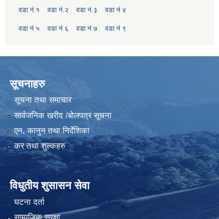
वडा नं.१
वडा नं.२
वडा नं.३
वडा नं ४
वडा नं ५
वडा नं ६
वडा नं ७
वडा नं ९
सूचनाहरु
सूचना तथा समाचार
सार्वजनिक खरीद /बोलपत्र सूचना
एन, कानुन तथा निर्देशिका
कर तथा शुल्कहरु
विधुतीय शुसासन सेवा
घटना दर्ता
सामाजिक सुरक्षा