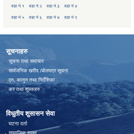
वडा नं.१
वडा नं.२
वडा नं.३
वडा नं ४
वडा नं ५
वडा नं ६
वडा नं ७
वडा नं ९
सूचनाहरु
सूचना तथा समाचार
सार्वजनिक खरीद /बोलपत्र सूचना
एन, कानुन तथा निर्देशिका
कर तथा शुल्कहरु
विधुतीय शुसासन सेवा
घटना दर्ता
सामाजिक सुरक्षा