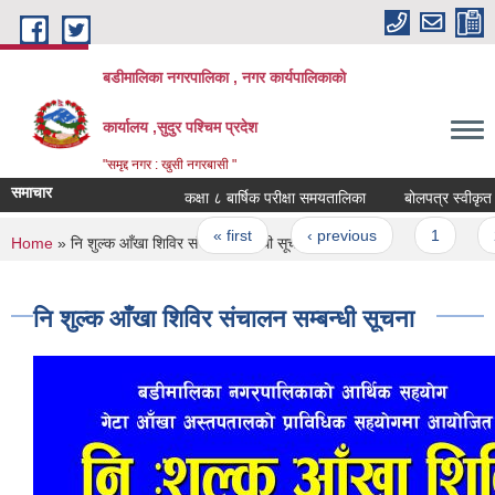
Skip to main content
बडीमालिका नगरपालिका , नगर कार्यपालिकाको
कार्यालय ,सुदुर पश्चिम प्रदेश
"समृद्द नगर : खुसी नगरबासी "
समाचार
कक्षा ८ बार्षिक परीक्षा समयतालिका
बोलपत्र स्वीकृत गर
Pages
« first
‹ previous
1
2
You are here
Home
» नि शुल्क आँखा शिविर संचालन सम्बन्धी सूचना
नि शुल्क आँखा शिविर संचालन सम्बन्धी सूचना