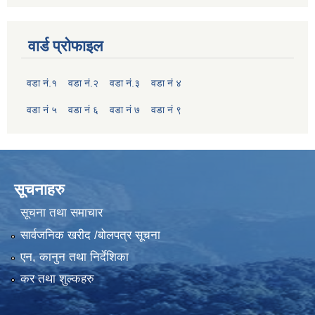
वार्ड प्रोफाइल
वडा नं.१
वडा नं.२
वडा नं.३
वडा नं ४
वडा नं ५
वडा नं ६
वडा नं ७
वडा नं ९
सूचनाहरु
सूचना तथा समाचार
सार्वजनिक खरीद /बोलपत्र सूचना
एन, कानुन तथा निर्देशिका
कर तथा शुल्कहरु