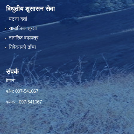
विधुतीय शुसासन सेवा
घटना दर्ता
सामाजिक सुरक्षा
नागरिक वडापत्र
निवेदनको ढाँचा
संपर्क
ठेगाना
फोन: 097-541067
फ्याक्स: 097-541067