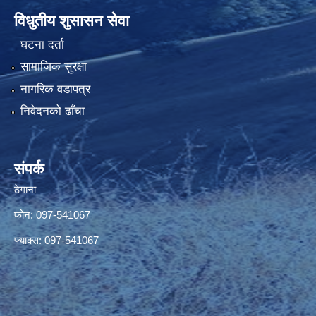
विधुतीय शुसासन सेवा
घटना दर्ता
सामाजिक सुरक्षा
नागरिक वडापत्र
निवेदनको ढाँचा
संपर्क
ठेगाना
फोन: 097-541067
फ्याक्स: 097-541067