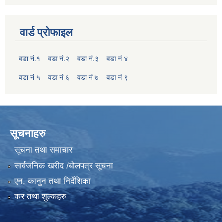
वार्ड प्रोफाइल
वडा नं.१
वडा नं.२
वडा नं.३
वडा नं ४
वडा नं ५
वडा नं ६
वडा नं ७
वडा नं ९
सूचनाहरु
सूचना तथा समाचार
सार्वजनिक खरीद /बोलपत्र सूचना
एन, कानुन तथा निर्देशिका
कर तथा शुल्कहरु