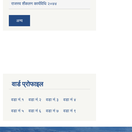
राजस्व शँकलन कार्यविधि २०७४
अन्य
वार्ड प्रोफाइल
वडा नं.१
वडा नं.२
वडा नं.३
वडा नं ४
वडा नं ५
वडा नं ६
वडा नं ७
वडा नं ९