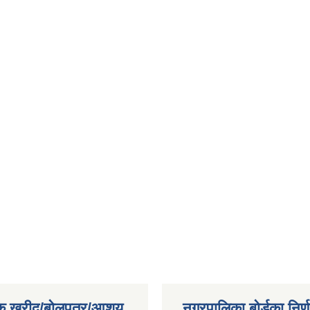
िक खरीद/बोलपत्र/आशय
नगरपालिका बोर्डका निर्