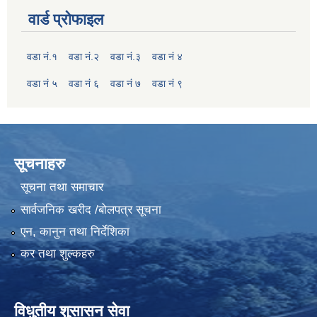
वार्ड प्रोफाइल
वडा नं.१
वडा नं.२
वडा नं.३
वडा नं ४
वडा नं ५
वडा नं ६
वडा नं ७
वडा नं ९
सूचनाहरु
सूचना तथा समाचार
सार्वजनिक खरीद /बोलपत्र सूचना
एन, कानुन तथा निर्देशिका
कर तथा शुल्कहरु
विधुतीय शुसासन सेवा