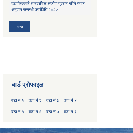
उद्यमीहरुलाई व्यवसायिक कर्जामा प्रदान गरिने ब्याज
अनुदान सम्बन्धी कार्यविधि,२०८०
अन्य
वार्ड प्रोफाइल
वडा नं.१
वडा नं.२
वडा नं.३
वडा नं ४
वडा नं ५
वडा नं ६
वडा नं ७
वडा नं ९