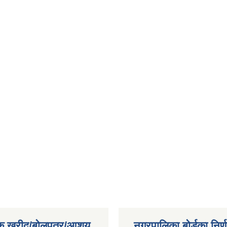
िक खरीद/बोलपत्र/आशय
नगरपालिका बोर्डका निर्