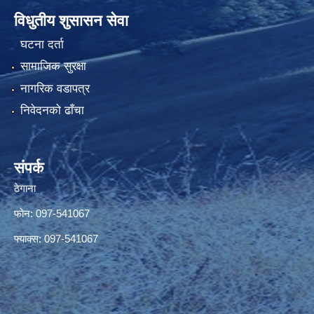
विधुतीय शुसासन सेवा
घटना दर्ता
सामाजिक सुरक्षा
नागरिक वडापत्र
निवेदनको ढाँचा
संपर्क
ठेगाना
फोन: 097-541067
फ्याक्स: 097-541067