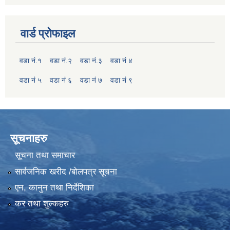
वार्ड प्रोफाइल
वडा नं.१
वडा नं.२
वडा नं.३
वडा नं ४
वडा नं ५
वडा नं ६
वडा नं ७
वडा नं ९
सूचनाहरु
सूचना तथा समाचार
सार्वजनिक खरीद /बोलपत्र सूचना
एन, कानुन तथा निर्देशिका
कर तथा शुल्कहरु