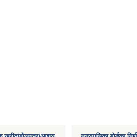
िक खरीद/बोलपत्र/आशय
नगरपालिका बोर्डका निर्