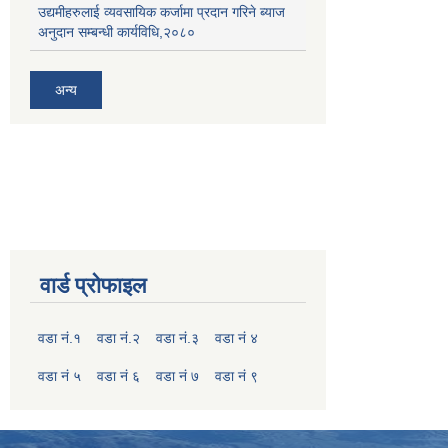
उद्यमीहरुलाई व्यवसायिक कर्जामा प्रदान गरिने ब्याज
अनुदान सम्बन्धी कार्यविधि,२०८०
अन्य
वार्ड प्रोफाइल
वडा नं.१
वडा नं.२
वडा नं.३
वडा नं ४
वडा नं ५
वडा नं ६
वडा नं ७
वडा नं ९