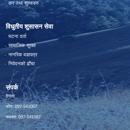
कर तथा शुल्कहरु
विधुतीय शुसासन सेवा
घटना दर्ता
सामाजिक सुरक्षा
नागरिक वडापत्र
निवेदनको ढाँचा
संपर्क
ठेगाना
फोन: 097-541067
फ्याक्स: 097-541067