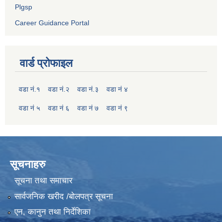
Plgsp
Career Guidance Portal
वार्ड प्रोफाइल
वडा नं.१
वडा नं.२
वडा नं.३
वडा नं ४
वडा नं ५
वडा नं ६
वडा नं ७
वडा नं ९
सूचनाहरु
सूचना तथा समाचार
सार्वजनिक खरीद /बोलपत्र सूचना
एन, कानुन तथा निर्देशिका