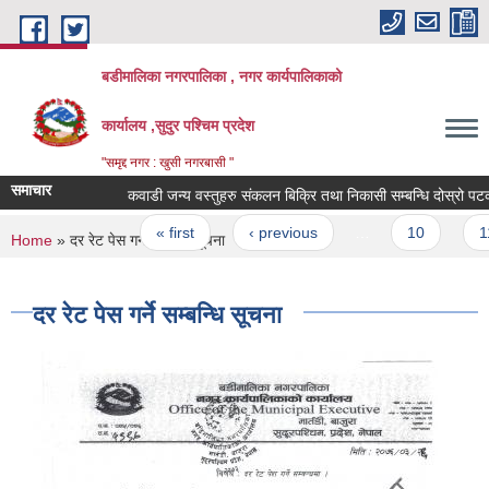
Skip to main content
बडीमालिका नगरपालिका , नगर कार्यपालिकाको
कार्यालय ,सुदुर पश्चिम प्रदेश
"समृद्द नगर : खुसी नगरबासी "
समाचार
कवाडी जन्य वस्तुहरु संकलन बिक्रि तथा निकासी सम्बन्धि दोस्रो पटक 
Pages
« first
‹ previous
…
10
11
You are here
Home
» दर रेट पेस गर्ने सम्बन्धि सूचना
दर रेट पेस गर्ने सम्बन्धि सूचना