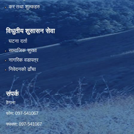
कर तथा शुल्कहरु
विधुतीय शुसासन सेवा
घटना दर्ता
सामाजिक सुरक्षा
नागरिक वडापत्र
निवेदनको ढाँचा
संपर्क
ठेगाना
फोन: 097-541067
फ्याक्स: 097-541067