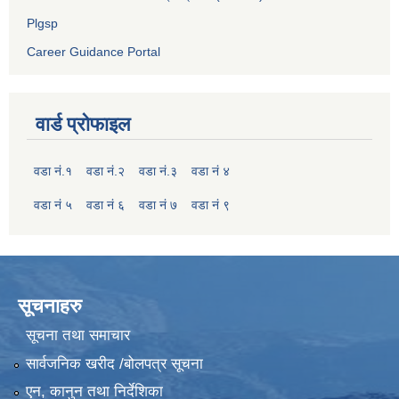
Plgsp
Career Guidance Portal
वार्ड प्रोफाइल
वडा नं.१
वडा नं.२
वडा नं.३
वडा नं ४
वडा नं ५
वडा नं ६
वडा नं ७
वडा नं ९
सूचनाहरु
सूचना तथा समाचार
सार्वजनिक खरीद /बोलपत्र सूचना
एन, कानुन तथा निर्देशिका