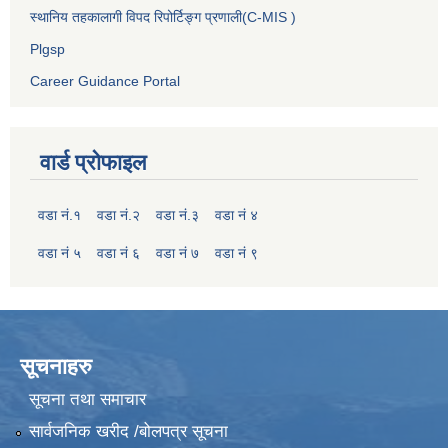
स्थानिय तहकालागी विपद रिपोर्टिङ्ग प्रणाली(C-MIS )
Plgsp
Career Guidance Portal
वार्ड प्रोफाइल
वडा नं.१
वडा नं.२
वडा नं.३
वडा नं ४
वडा नं ५
वडा नं ६
वडा नं ७
वडा नं ९
सूचनाहरु
सूचना तथा समाचार
सार्वजनिक खरीद /बोलपत्र सूचना