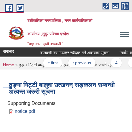
Skip to main content
बडीमालिका नगरपालिका , नगर कार्यपालिकाको
कार्यालय ,सुदुर पश्चिम प्रदेश
"समृद्द नगर : खुसी नगरबासी "
समाचार
शिलबन्दी दरभाउपत्र स्वीकृत गर्ने आशयको सूचना
निर्माण ब्य
Pages
« first
‹ previous
…
4
5
You are here
Home
» ढुङ्गा गिट्टी बालुवा उत्खनन् सङ्कलन सम्बन्धी अत्यन्त जरुरी सूचना
ढुङ्गा गिट्टी बालुवा उत्खनन् सङ्कलन सम्बन्धी
अत्यन्त जरुरी सूचना
Supporting Documents:
notice.pdf