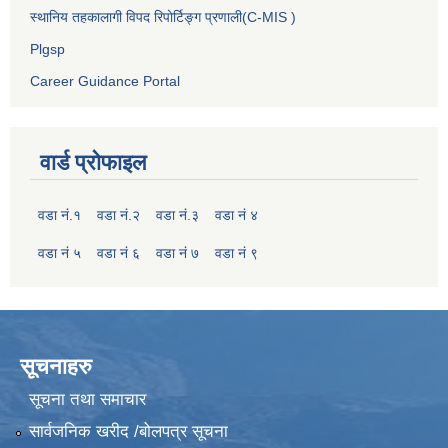
स्थानिय तहकालागी विपद रिपोर्टिङ्ग प्रणाली(C-MIS )
Plgsp
Career Guidance Portal
वार्ड प्रोफाइल
वडा नं.१
वडा नं.२
वडा नं.३
वडा नं ४
वडा नं ५
वडा नं ६
वडा नं ७
वडा नं ९
सूचनाहरु
सूचना तथा समाचार
सार्वजनिक खरीद /बोलपत्र सूचना