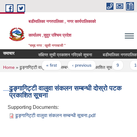
Skip to main content
बडीमालिका नगरपालिका , नगर कार्यपालिकाको
कार्यालय ,सुदुर पश्चिम प्रदेश
"समृद्द नगर : खुसी नगरबासी "
समाचार
संक्षिप्त सूची प्रकाशन गरिएको सूचना
बडीमालिका नगरपालिकाको एम
Pages
« first
‹ previous
…
9
10
You are here
Home
» ढुङ्गागिट्टी वालुवा संकलन सम्बन्धी दोस्रो पटक प्रकाशित सूचना
ढुङ्गागिट्टी वालुवा संकलन सम्बन्धी दोस्रो पटक
प्रकाशित सूचना
Supporting Documents:
ढुङ्गागिट्टी वालुवा संकलन सम्बन्धी सूचना.pdf