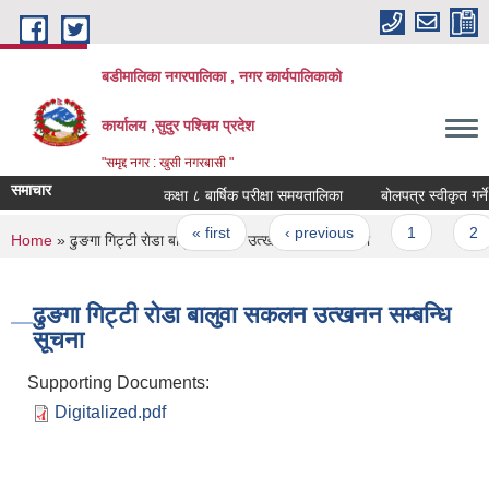
Skip to main content
बडीमालिका नगरपालिका , नगर कार्यपालिकाको
कार्यालय ,सुदुर पश्चिम प्रदेश
"समृद्द नगर : खुसी नगरबासी "
समाचार
कक्षा ८ बार्षिक परीक्षा समयतालिका
बोलपत्र स्वीकृत गर्ने
Pages
« first
‹ previous
1
2
You are here
Home
» ढुङगा गिट्टी राेडा बालुवा स‌‌‍कलन उत्खनन सम्बन्धि सूचना
ढुङगा गिट्टी राेडा बालुवा स‌‌‍कलन उत्खनन सम्बन्धि
सूचना
Supporting Documents:
Digitalized.pdf