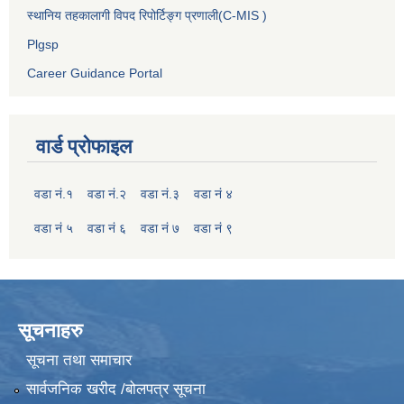
स्थानिय तहकालागी विपद रिपोर्टिङ्ग प्रणाली(C-MIS )
Plgsp
Career Guidance Portal
वार्ड प्रोफाइल
वडा नं.१
वडा नं.२
वडा नं.३
वडा नं ४
वडा नं ५
वडा नं ६
वडा नं ७
वडा नं ९
सूचनाहरु
सूचना तथा समाचार
सार्वजनिक खरीद /बोलपत्र सूचना