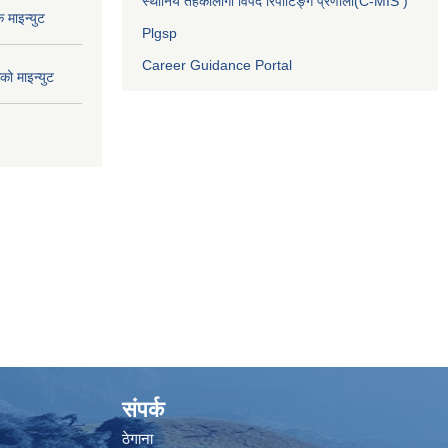
स्थानिय तहकालागी विपद रिपोर्टिङ्ग प्रणाली(C-MIS )
माइन्युट
Plgsp
Career Guidance Portal
ो माइन्युट
संपर्क
ठेगाना