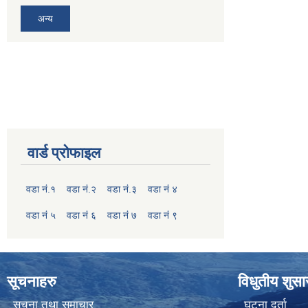
अन्य
वार्ड प्रोफाइल
वडा नं.१
वडा नं.२
वडा नं.३
वडा नं ४
वडा नं ५
वडा नं ६
वडा नं ७
वडा नं ९
सूचनाहरु
विधुतीय शुस
सूचना तथा समाचार
घटना दर्ता