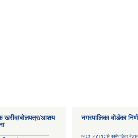
िक खरीद/बोलपत्र/आशय
नगरपालिका बोर्डका निर्
ना
२०८३।०४।१८को कार्यपालिका बैठकको