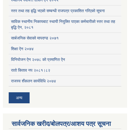
स्थानिय स्वायत्त शासन ऐन २०५५
स्तर तथा तह बृद्धि भएको सम्बन्धी राजपत्र प्रकाशित गरिएको सूचना
साविक स्थानीय निकायबाट स्थायी नियुक्ति पाएका कर्मचारीको स्तर तथा तह
बृद्धि ऐन, २०८१
सार्बजनिक सेवाको मापदण्ड २०७१
शिक्षा ऐन २०७४
विनियोजन ऐन २०७८ को प्रमाणित ऐन
रातो किताव नप २०८१।८२
राजस्व शँकलन कार्यविधि २०७४
अन्य
सार्वजनिक खरीद/बोलपत्र/आशय पत्र सूचना