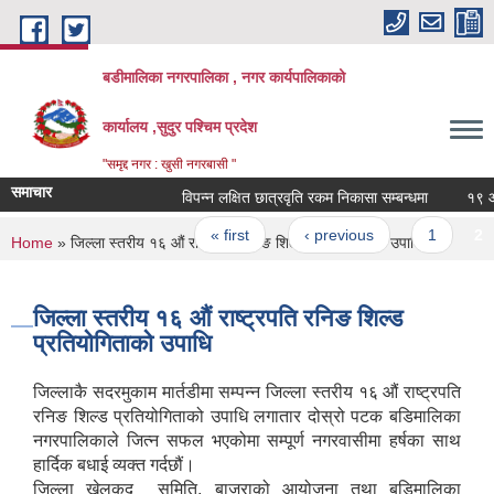
Skip to main content
बडीमालिका नगरपालिका , नगर कार्यपालिकाको
कार्यालय ,सुदुर पश्चिम प्रदेश
"समृद्द नगर : खुसी नगरबासी "
समाचार
विपन्न लक्षित छात्रवृति रकम निकासा सम्बन्धमा
१९ औ नग
Pages
« first
‹ previous
1
2
You are here
Home
» जिल्ला स्तरीय १६ औं राष्ट्रपति रनिङ शिल्ड प्रतियोगिताको उपाधि
जिल्ला स्तरीय १६ औं राष्ट्रपति रनिङ शिल्ड
प्रतियोगिताको उपाधि
जिल्लाकै सदरमुकाम मार्तडीमा सम्पन्न जिल्ला स्तरीय १६ औं राष्ट्रपति
रनिङ शिल्ड प्रतियोगिताको उपाधि लगातार दोस्रो पटक बडिमालिका
नगरपालिकाले जित्न सफल भएकोमा सम्पूर्ण नगरवासीमा हर्षका साथ
हार्दिक बधाई व्यक्त गर्दछौं।
जिल्ला खेलकुद समिति, बाजुराको आयोजना तथा बडिमालिका