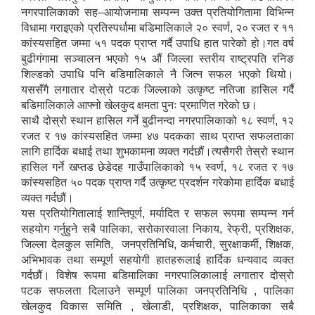
नगरपालिकाको सह–आयोजनामा सम्पन्न उक्त प्रतियोगितामा विभिन्न
विधामा गराइएको प्रतिस्पर्धामा बडिमालिकाले २० स्वर्ण, २० रजत र ११
कांस्यसहित जम्मा ५१ पदक प्राप्त गर्दै उपाधि हात पारेको हो।गत वर्ष
बुढीगंगामा सञ्चालन भएको १५ औं जिल्ला स्तरीय राष्ट्रपति रनिङ
शिल्डको उपाधि पनि बडिमालिकाले नै जित्न सफल भएको थियो।
यससँगै लगातार दोस्रो पटक जिल्लाको उत्कृष्ट नतिजा हासिल गर्दै
बडिमालिकाले आफ्नो खेलकुद क्षमता पुनः प्रमाणित गरेको छ।
साथै दोस्रो स्थान हासिल गर्ने बुढीनन्दा नगरपालिकाको १८ स्वर्ण, १२
रजत र १७ कांस्यसहित जम्मा ४७ पदकका साथ प्राप्त सफलताका
लागि हार्दिक बधाई तथा शुभकामना व्यक्त गर्दछौं।त्यसैगरी तेस्रो स्थान
हासिल गर्ने खप्तड छेडेदह गाउँपालिकाको १५ स्वर्ण, १८ रजत र १७
कांस्यसहित ५० पदक प्राप्त गर्दै उत्कृष्ट प्रदर्शन गरेकोमा हार्दिक बधाई
व्यक्त गर्दछौं।
यस प्रतियोगितालाई शान्तिपूर्ण, मर्यादित र सफल रूपमा सम्पन्न गर्न
सहयोग गर्नुहुने सबै पालिका, सरोकारवाला निकाय, रेफ्री, प्रशिक्षक,
जिल्ला देलकुल समिति, जनप्रतिनिधि, कर्मचारी, सुरक्षाकर्मी, शिक्षक,
अभिभावक तथा सम्पूर्ण सहयोगी हातहरूलाई हार्दिक धन्यवाद व्यक्त
गर्दछौं। विशेष रूपमा बडिमालिका नगरपालिकालाई लगातार दोस्रो
पटक सफलता दिलाउने सम्पूर्ण पालिका जनप्रतिनिधि , पालिका
खेलकुद विकास समिति , खेलाडी, प्रशिक्षक, पालिकाका सबै