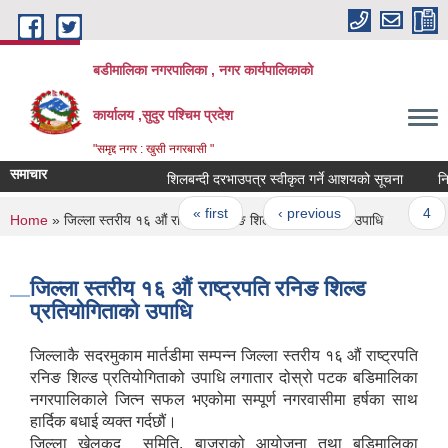
Skip to main content
बडीमालिका नगरपालिका , नगर कार्यपालिकाको
कार्यालय ,सुदुर पश्चिम प्रदेश
"समृद्द नगर : खुसी नगरबासी "
समाचार
शिलबन्दी दरभाउपत्र स्वीकृत गर्ने आशयको सूचना
निर्म
Pages
« first
‹ previous
…
4
You are here
Home
» जिल्ला स्तरीय १६ औं राष्ट्रपति रनिङ शिल्ड प्रतियोगिताको उपाधि
जिल्ला स्तरीय १६ औं राष्ट्रपति रनिङ शिल्ड
प्रतियोगिताको उपाधि
जिल्लाकै सदरमुकाम मार्तडीमा सम्पन्न जिल्ला स्तरीय १६ औं राष्ट्रपति
रनिङ शिल्ड प्रतियोगिताको उपाधि लगातार दोस्रो पटक बडिमालिका
नगरपालिकाले जित्न सफल भएकोमा सम्पूर्ण नगरवासीमा हर्षका साथ
हार्दिक बधाई व्यक्त गर्दछौं।
जिल्ला खेलकुद समिति, बाजुराको आयोजना तथा बडिमालिका