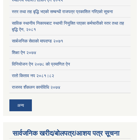
स्थानिय स्वायत्त शासन ऐन २०५५
स्तर तथा तह बृद्धि भएको सम्बन्धी राजपत्र प्रकाशित गरिएको सूचना
साविक स्थानीय निकायबाट स्थायी नियुक्ति पाएका कर्मचारीको स्तर तथा तह
बृद्धि ऐन, २०८१
सार्बजनिक सेवाको मापदण्ड २०७१
शिक्षा ऐन २०७४
विनियोजन ऐन २०७८ को प्रमाणित ऐन
रातो किताव नप २०८१।८२
राजस्व शँकलन कार्यविधि २०७४
अन्य
सार्वजनिक खरीद/बोलपत्र/आशय पत्र सूचना