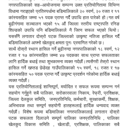
नगरपालिकाको सह–आयोजनामा सम्पन्न उक्त प्रतियोगितामा विभिन्न
विधामा गराइएको प्रतिस्पर्धामा बडिमालिकाले २० स्वर्ण, २० रजत र ११
कांस्यसहित जम्मा ५१ पदक प्राप्त गर्दै उपाधि हात पारेको हो।गत वर्ष
बुढीगंगामा सञ्चालन भएको १५ औं जिल्ला स्तरीय राष्ट्रपति रनिङ
शिल्डको उपाधि पनि बडिमालिकाले नै जित्न सफल भएको थियो।
यससँगै लगातार दोस्रो पटक जिल्लाको उत्कृष्ट नतिजा हासिल गर्दै
बडिमालिकाले आफ्नो खेलकुद क्षमता पुनः प्रमाणित गरेको छ।
साथै दोस्रो स्थान हासिल गर्ने बुढीनन्दा नगरपालिकाको १८ स्वर्ण, १२
रजत र १७ कांस्यसहित जम्मा ४७ पदकका साथ प्राप्त सफलताका
लागि हार्दिक बधाई तथा शुभकामना व्यक्त गर्दछौं।त्यसैगरी तेस्रो स्थान
हासिल गर्ने खप्तड छेडेदह गाउँपालिकाको १५ स्वर्ण, १८ रजत र १७
कांस्यसहित ५० पदक प्राप्त गर्दै उत्कृष्ट प्रदर्शन गरेकोमा हार्दिक बधाई
व्यक्त गर्दछौं।
यस प्रतियोगितालाई शान्तिपूर्ण, मर्यादित र सफल रूपमा सम्पन्न गर्न
सहयोग गर्नुहुने सबै पालिका, सरोकारवाला निकाय, रेफ्री, प्रशिक्षक,
जिल्ला देलकुल समिति, जनप्रतिनिधि, कर्मचारी, सुरक्षाकर्मी, शिक्षक,
अभिभावक तथा सम्पूर्ण सहयोगी हातहरूलाई हार्दिक धन्यवाद व्यक्त
गर्दछौं। विशेष रूपमा बडिमालिका नगरपालिकालाई लगातार दोस्रो
पटक सफलता दिलाउने सम्पूर्ण पालिका जनप्रतिनिधि , पालिका
खेलकुद विकास समिति , खेलाडी, प्रशिक्षक, पालिकाका सबै