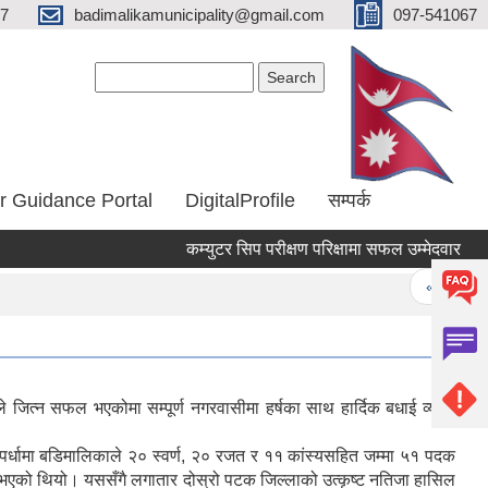
67
badimalikamunicipality@gmail.com
097-541067
Search form
Search
r Guidance Portal
DigitalProfile
सम्पर्क
कम्युटर सिप परीक्षण परिक्षामा सफल उम्मेदवार
कम
Pages
« first
 जित्न सफल भएकोमा सम्पूर्ण नगरवासीमा हर्षका साथ हार्दिक बधाई व्यक्त
र्धामा बडिमालिकाले २० स्वर्ण, २० रजत र ११ कांस्यसहित जम्मा ५१ पदक
सफल भएको थियो। यससँगै लगातार दोस्रो पटक जिल्लाको उत्कृष्ट नतिजा हासिल