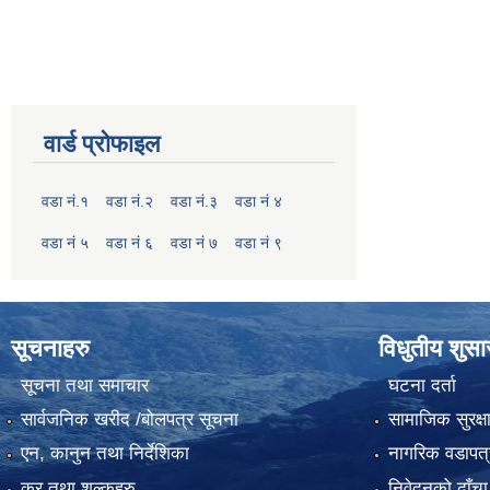
वार्ड प्रोफाइल
वडा नं.१
वडा नं.२
वडा नं.३
वडा नं ४
वडा नं ५
वडा नं ६
वडा नं ७
वडा नं ९
सूचनाहरु
विधुतीय शुस
सूचना तथा समाचार
घटना दर्ता
सार्वजनिक खरीद /बोलपत्र सूचना
सामाजिक सुरक्ष
एन, कानुन तथा निर्देशिका
नागरिक वडापत्
कर तथा शुल्कहरु
निवेदनको ढाँचा