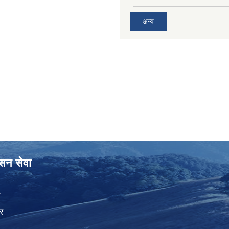
अन्य
ासन सेवा
ा
र