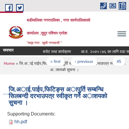
Skip to main content
बडीमालिका नगरपालिका , नगर कार्यपालिकाको
कार्यालय ,सुदुर पश्चिम प्रदेश
"समृद्द नगर : खुसी नगरबासी "
समाचार
बजेट तथा कार्यक्रम
आ.व. २०७५।७६ का लागि वडा समितिब
Pages
« first
‹ previous
…
45
You are here
Home
» जि.अाई.पाईप,फिटिङ्स अापुर्ति सम्बन्धि सिलबन्दी दरभाउपत्र स्वीकृत गर्ने
अाशयकाे सुचना ।
जि.अाई.पाईप,फिटिङ्स अापुर्ति सम्बन्धि
सिलबन्दी दरभाउपत्र स्वीकृत गर्ने अाशयकाे
सुचना ।
Supporting Documents:
hh.pdf