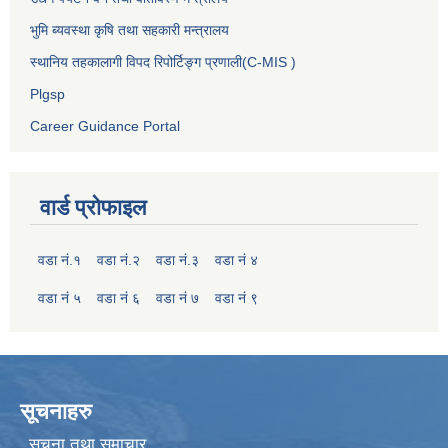
भुमि ब्यवस्था कृषि तथा सहकारी मन्त्रालय
स्थानिय तहकालागी विपद रिपोर्टिङ्ग प्रणाली(C-MIS )
Plgsp
Career Guidance Portal
वार्ड प्रोफाइल
वडा नं.१
वडा नं.२
वडा नं.३
वडा नं ४
वडा नं ५
वडा नं ६
वडा नं ७
वडा नं ९
सूचनाहरु
सूचना तथा समाचार