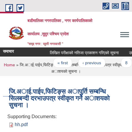
Skip to main content
बडीमालिका नगरपालिका , नगर कार्यपालिकाको
कार्यालय ,सुदुर पश्चिम प्रदेश
"समृद्द नगर : खुसी नगरबासी "
समाचार
लिखित परीक्षाको नतिजा प्रकाशन गरिएको सूचना
उम्मे
Pages
« first
‹ previous
…
8
You are here
Home
» जि.अाई.पाईप,फिटिङ्स अापुर्ति सम्बन्धि सिलबन्दी दरभाउपत्र स्वीकृत गर्ने
अाशयकाे सुचना ।
जि.अाई.पाईप,फिटिङ्स अापुर्ति सम्बन्धि
सिलबन्दी दरभाउपत्र स्वीकृत गर्ने अाशयकाे
सुचना ।
Supporting Documents:
hh.pdf